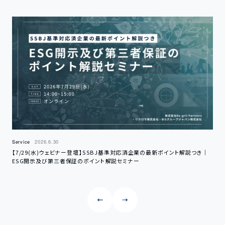
Service
2026.6.30
Serv
【7/29(水)ウェビナー登壇】SSBJ基準対応済企業の最新ポイント解説つき｜
【6
ESG開示及び第三者保証のポイント解説セミナー
定と