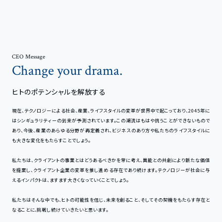
CEO Message
Change your drama.
ヒトのポテンシャルを解放する
現在、テクノロジーによる社会、産業、ライフスタイルの変革が世界中で起こっており、2045年に
はシンギュラリティーの到来が予測されています。この潮流はもはや抗うことができないもので
あり、今後、産業のあらゆる分野が再定義され、ビジネスのあり方や私たちのライフスタイルに
も大きな変化をもたらすことでしょう。
私たちは、クライアントの事業とはどうあるべきかを常に考え、異能との共創により新たな価値
を提案し、クライアント企業の変革を推し進める存在であり続けます。テクノロジーが社会に与
えるインパクトは、ますます大きくなっていくことでしょう。
私たちはそんな中でも、ヒトの可能性を信じ、未来を創ること、そしてその契機をもたらす存在と
なることに、挑戦し続けていきたいと思います。