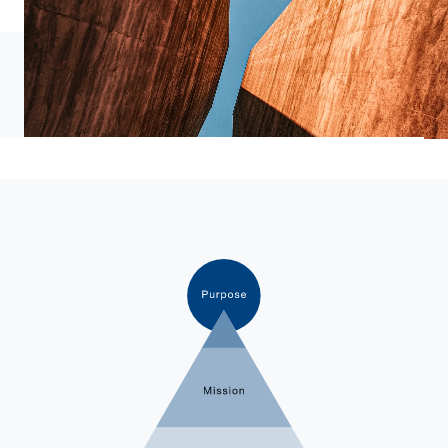
Talent Vision
CxO Firm
日本を代表する人材輩出企業へ
CxOの視座と実行力を備えたプロフェッショナルを育み、
起業や社会の変革を牽引する人材を輩出し続けます。
Talent Philosophy
個の能力を徹底的に磨け
強烈な個こそが、戦況を変える。