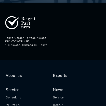
Address
Tokyo Garden Terrace Kioicho
KIOI-TOWER 13F,
1-3 Kioicho, Chiyoda-ku, Tokyo
About us
Experts
Service
News
Consulting
Service
foRPro
Recruit