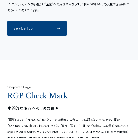
に、コンサルティングを通じた”企業”への支援のみならず、 “個人”のキャリアも支援できる会社で
ありたいと考えています。
Service Top
Corporate Logo
RGP Check Mark
本質的な変容への、決意表明
「認証」のシンボルであるチェックマークの起源は古代ローマに遡るといわれ、ラテン語の
「Veritas」のVに由来します。Veritasは、「真実」「公正」「正確」などを意味し、本質的な変容への
認証を表現しています。クライアント様のトランスフォーメーションはもちろん、自分たちも本質的