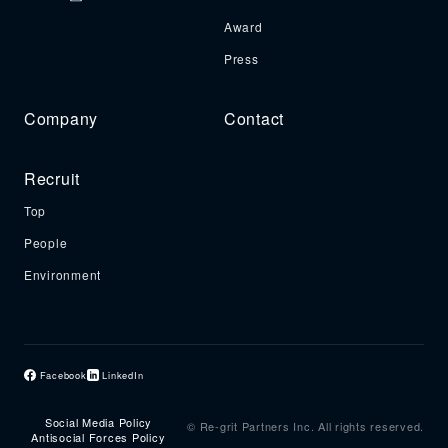
Award
Press
Company
Contact
Recruit
Top
People
Environment
Facebook
LinkedIn
Social Media Policy
© Re-grit Partners Inc. All rights reserved.
Antisocial Forces Policy