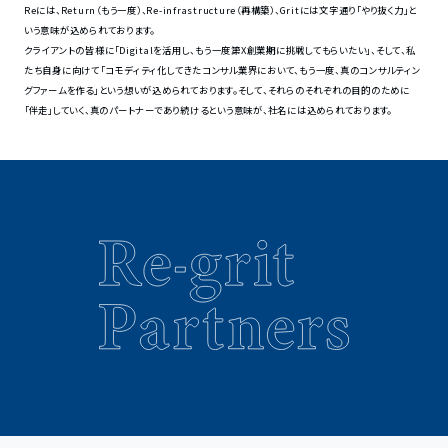
Reには、Return（もう一度）、Re-infrastructure（再構築）、Gritには文字通り「やり抜く力」と
いう意味が込められております。
クライアントの皆様に「Digitalを活用し、もう一度第X創業期に挑戦してもらいたい」、そして、私
たち自身に向けて「コモディティ化してきたコンサル業界において、もう一度、真のコンサルティン
グファームを作る」という想いが込められております。そして、それらのそれぞれの目的のために
「伴走」していく、真のパートナーであり続けるという意味が、社名には込められております。