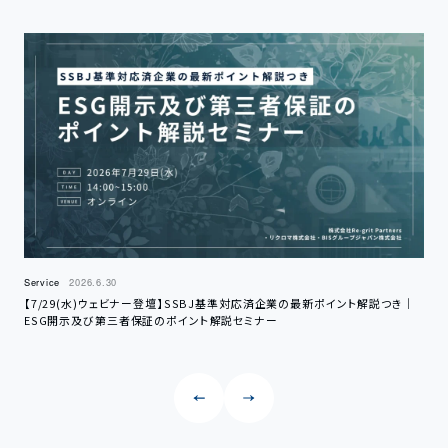
Service
2026.6.30
Serv
【7/29(水)ウェビナー登壇】SSBJ基準対応済企業の最新ポイント解説つき｜
【6
ESG開示及び第三者保証のポイント解説セミナー
定と